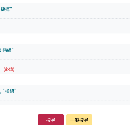
捷運"
 橘線"
：
(必填)
 "橘線"
一般搜尋