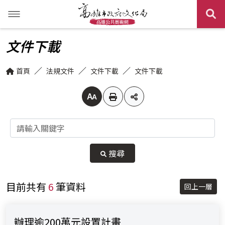
展
訊息專區
文件下載
公共藝術探索
最新消息
首頁
法規文件
文件下載
文件下載
行政流程引導
活動訊息
作品欣賞
調整字體大小
法規文件
影音專區
辦理流程
關鍵字
關於我們
其他藝術亮點欣賞
委員名單
相關法規
搜尋
相關連結
文件下載
目前共有
6
筆資料
回上一層
網站導覽
辦理逾200萬元設置計畫