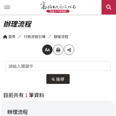
展
訊息專區
辦理流程
公共藝術探索
最新消息
首頁
行政流程引導
辦理流程
行政流程引導
活動訊息
作品欣賞
調整字體大小
法規文件
影音專區
辦理流程
關鍵字
關於我們
其他藝術亮點欣賞
委員名單
相關法規
搜尋
相關連結
文件下載
目前共有
1
筆資料
網站導覽
辦理流程